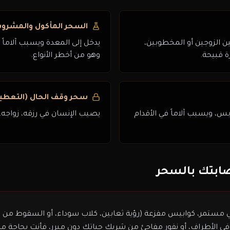
السحر المأكول والمشروب
ين الزوجين أو المخطوبين،
يدخل إلى المعدة ويسبب آلاماً 
 قبيحة.
وهو من أخطر الأنواع.
سحر وقف الحال (التعطي
بس، ويسبب آلاماً في الأقدام
يصيب الإنسان في رزقه، زواجه،
ابتك بالسحر
 مستمر، كوابيس مفزعة (رؤية ثعابين، كلاب سوداء، أو السقوط من 
في الأطراف، أو نفور مفاجئ من شريك حياتك دون مبرر، فأنت بحاجة 