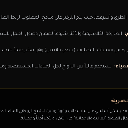
الطرق وأسرعها، حيث يتم التركيز على ملامح المطلوب لربط الطاق
:
الطريقة الكلاسيكية والأكثر شيوعاً لضمان وصول العمل للش
 من مقتنيات المطلوب (شعر، ملابس) وهو يعتبر عملاً شديد ا
مياء:
يستخدم غالباً بين الأزواج لحل الخلافات المستعصية ومن
صرية:
د بشكل أساسي على نية الطالب وقوة وخبرة الشيخ الروحاني المنفذ للعمل
ل العلوية (القرآنية والرحمانية) هي الأبقى والأكثر أماناً وحصانة.