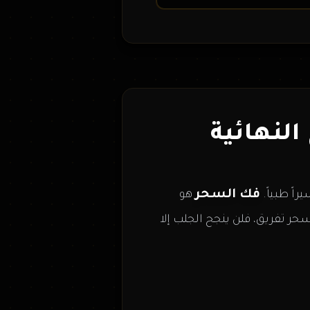
النهائية
فك السحر
اً طبياً.
هو
سحر تفريق، فلن ينجح الجلب إلا