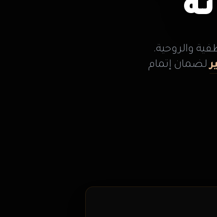
ة
فية والروحية.
ر
لضمان إتمام