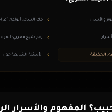
م والأسرار
فك السحر: أنواعه، أعرا
أسرار
رقم شيخ مغربي: القوة و
الأسئلة الشائعة حول ال
بيب؟ المفهوم والأسرار الر