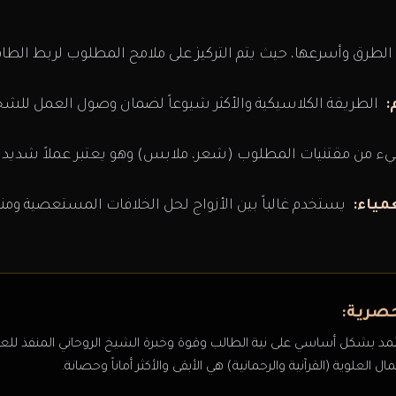
الطرق وأسرعها، حيث يتم التركيز على ملامح المطلوب لربط الطاق
:
الطريقة الكلاسيكية والأكثر شيوعاً لضمان وصول العمل للش
 من مقتنيات المطلوب (شعر، ملابس) وهو يعتبر عملاً شديد ا
مياء:
يستخدم غالباً بين الأزواج لحل الخلافات المستعصية ومن
صرية:
د بشكل أساسي على نية الطالب وقوة وخبرة الشيخ الروحاني المنفذ للعمل
ل العلوية (القرآنية والرحمانية) هي الأبقى والأكثر أماناً وحصانة.