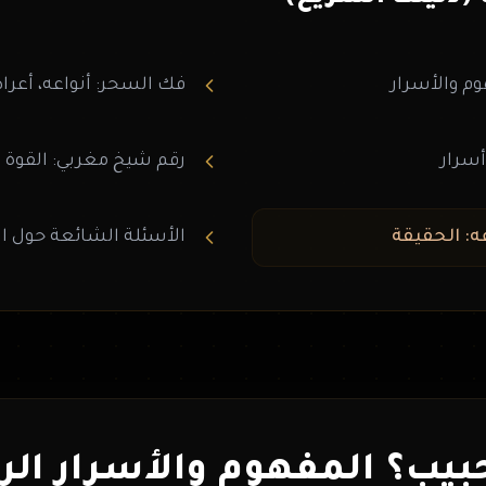
م والأسرار
فك السحر: أنواعه، أعرا
أسرار
رقم شيخ مغربي: القوة و
الأسئلة الشائعة حول ال
بيب؟ المفهوم والأسرار الر