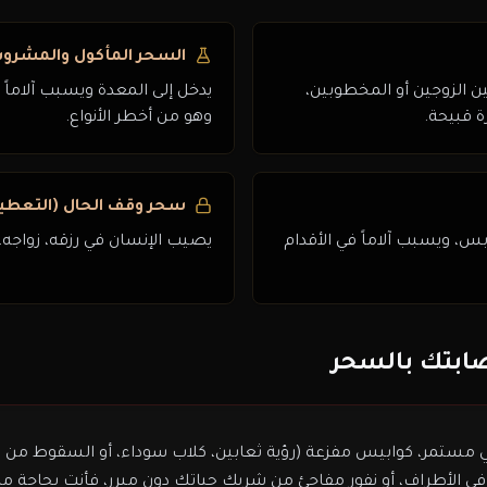
السحر المأكول والمشروب
ين الزوجين أو المخطوبين،
يدخل إلى المعدة ويسبب آلاماً 
 قبيحة.
وهو من أخطر الأنواع.
سحر وقف الحال (التعطي
بس، ويسبب آلاماً في الأقدام
يصيب الإنسان في رزقه، زواجه،
ابتك بالسحر
 مستمر، كوابيس مفزعة (رؤية ثعابين، كلاب سوداء، أو السقوط من 
في الأطراف، أو نفور مفاجئ من شريك حياتك دون مبرر، فأنت بحاجة 