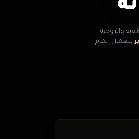
ة
فية والروحية.
ر
لضمان إتمام