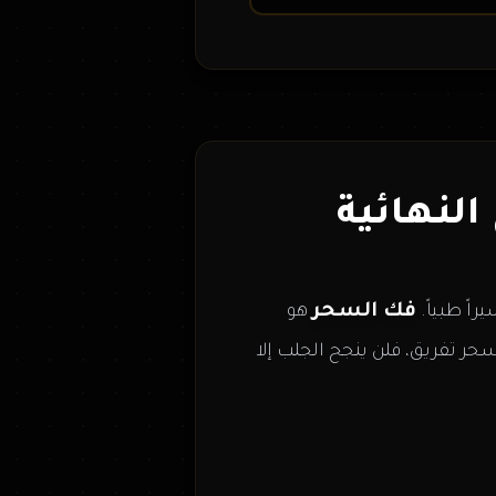
النهائية
فك السحر
اً طبياً.
هو
سحر تفريق، فلن ينجح الجلب إلا